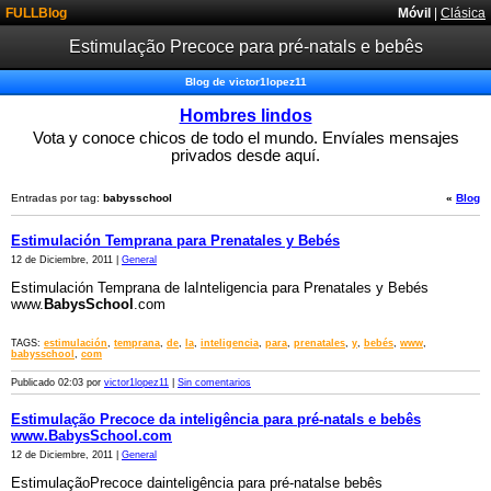
FULLBlog
Móvil
|
Clásica
Estimulação Precoce para pré-natals e bebês
Blog de victor1lopez11
Hombres lindos
Vota y conoce chicos de todo el mundo. Envíales mensajes
privados desde aquí.
Entradas por tag:
babysschool
«
Blog
Estimulación Temprana para Prenatales y Bebés
12 de Diciembre, 2011 |
General
Estimulación Temprana de laInteligencia para Prenatales y Bebés
www.
BabysSchool
.com
TAGS:
estimulación
,
temprana
,
de
,
la
,
inteligencia
,
para
,
prenatales
,
y
,
bebés
,
www
,
babysschool
,
com
Publicado 02:03 por
victor1lopez11
|
Sin comentarios
Estimulação Precoce da inteligência para pré-natals e bebês
www.BabysSchool.com
12 de Diciembre, 2011 |
General
EstimulaçãoPrecoce dainteligência para pré-natalse bebês