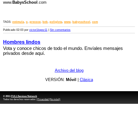
www.
BabysSchool
.com
TAGS:
estimula
,
o
,
precoce
,
beb
,
poliglota
,
www
,
babysschool
,
com
Publicado 02:03 por
victor1lopez11
|
Sin comentarios
Hombres lindos
Vota y conoce chicos de todo el mundo. Envíales mensajes
privados desde aquí.
Archivo del blog
VERSIÓN:
Móvil
|
Clásica
© 2011
FULLServices Network
Todos los derechos reservados |
Privacidad (No móvil)